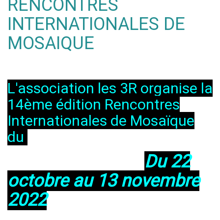
RENCONTRES
INTERNATIONALES DE
MOSAIQUE
L'association les 3R organise la
14ème édition Rencontres
Internationales de Mosaïque
du
Du 22
octobre au 13 novembre
2022