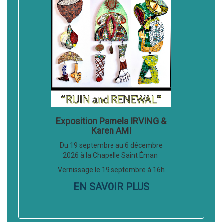
Exposition Pamela IRVING &
Karen AMI
Du 19 septembre au 6 décembre
2026 à la Chapelle Saint Éman
Vernissage le 19 septembre à 16h
EN SAVOIR PLUS